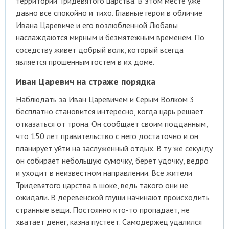
территории Тридевятого царства. В этом месте уже
давно все спокойно и тихо. Главные герои в обличие
Ивана Царевиче и его возлюбленной Любавы
наслаждаются мирным и безмятежным временем. По
соседству живет добрый волк, который всегда
является прошенным гостем в их доме.
Иван Царевич на страже порядка
Наблюдать за Иван Царевичем и Серым Волком 3
бесплатно становится интересно, когда царь решает
отказаться от трона. Он сообщает своим подданным,
что 150 лет правительство с него достаточно и он
планирует уйти на заслуженный отдых. В ту же секунду
он собирает небольшую сумочку, берет удочку, ведро
и уходит в неизвестном направлении. Все жители
Тридевятого царства в шоке, ведь такого они не
ожидали. В деревенской глуши начинают происходить
странные вещи. Постоянно кто-то пропадает, не
хватает денег, казна пустеет. Самодержец удалился