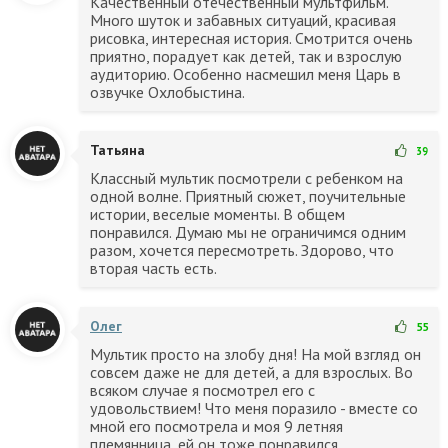
Качественный отечественный мультфильм.
Много шуток и забавных ситуаций, красивая
рисовка, интересная история. Смотрится очень
приятно, порадует как детей, так и взрослую
аудиторию. Особенно насмешил меня Царь в
озвучке Охлобыстина.
Татьяна
39
Классный мультик посмотрели с ребенком на
одной волне. Приятный сюжет, поучительные
истории, веселые моменты. В общем
понравился. Думаю мы не ограничимся одним
разом, хочется пересмотреть. Здорово, что
вторая часть есть.
Олег
55
Мультик просто на злобу дня! На мой взгляд он
совсем даже не для детей, а для взрослых. Во
всяком случае я посмотрел его с
удовольствием! Что меня поразило - вместе со
мной его посмотрела и моя 9 летняя
племянница, ей он тоже понравился.