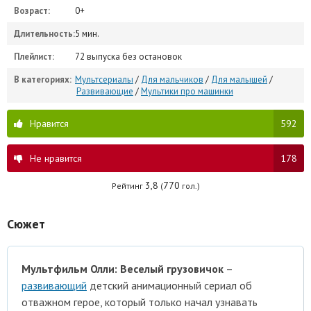
Возраст:
0+
Длительность:
5 мин.
Плейлист:
72 выпуска без остановок
В категориях:
Мультсериалы
/
Для мальчиков
/
Для малышей
/
Развивающие
/
Мультики про машинки
Нравится
592
Не нравится
178
3,8
770
Рейтинг
(
гол.)
Сюжет
Мультфильм Олли: Веселый грузовичок
–
развивающий
детский анимационный сериал об
отважном герое, который только начал узнавать