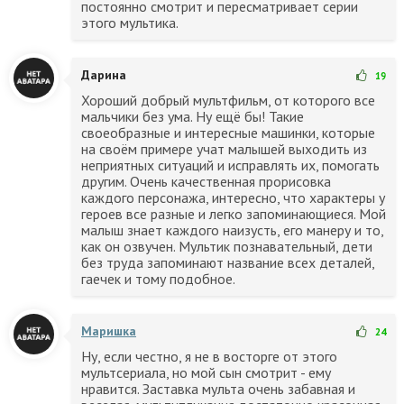
постоянно смотрит и пересматривает серии
этого мультика.
Дарина
19
Хороший добрый мультфильм, от которого все
мальчики без ума. Ну ещё бы! Такие
своеобразные и интересные машинки, которые
на своём примере учат малышей выходить из
неприятных ситуаций и исправлять их, помогать
другим. Очень качественная прорисовка
каждого персонажа, интересно, что характеры у
героев все разные и легко запоминающиеся. Мой
малыш знает каждого наизусть, его манеру и то,
как он озвучен. Мультик познавательный, дети
без труда запоминают название всех деталей,
гаечек и тому подобное.
Маришка
24
Ну, если честно, я не в восторге от этого
мультсериала, но мой сын смотрит - ему
нравится. Заставка мульта очень забавная и