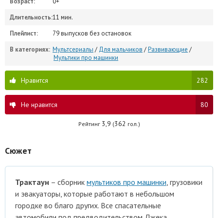
Возраст:
0+
Длительность:
11 мин.
Плейлист:
79 выпусков без остановок
В категориях:
Мультсериалы
/
Для мальчиков
/
Развивающие
/
Мультики про машинки
Нравится
282
Не нравится
80
3,9
362
Рейтинг
(
гол.)
Сюжет
Трактаун
– сборник
мультиков про машинки
, грузовики
и эвакуаторы, которые работают в небольшом
городке во благо других. Все спасательные
автомобили под предводительством Джека