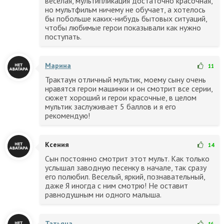
веселая, мультипликация достаточно красочная,
но мультфильм ничему не обучает, а хотелось
бы побольше каких-нибудь бытовых ситуаций,
чтобы любимые герои показывали как нужно
поступать.
Марина
11
Трактаун отличный мультик, моему сыну очень
нравятся герои машинки и он смотрит все серии,
сюжет хороший и герои красочные, в целом
мультик заслуживает 5 баллов и я его
рекомендую!
Ксения
14
Сын постоянно смотрит этот мульт. Как только
услышал заводную песенку в начале, так сразу
его полюбил. Веселый, яркий, познавательный,
даже Я иногда с ним смотрю! Не оставит
равнодушным ни одного малыша.
Татьяна
16