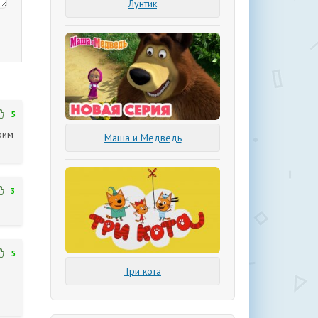
Лунтик
5
оим
Маша и Медведь
3
5
Три кота