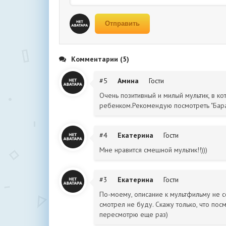
Отправить
Комментарии (5)
#5
Амина
Гости
Очень позитивный и милый мультик, в к
ребенком.Рекомендую посмотреть "Бара
#4
Екатерина
Гости
Мне нравится смешной мультик!!)))
#3
Екатерина
Гости
По-моему, описание к мультфильму не со
смотрел не буду. Скажу только, что пос
пересмотрю еще раз)