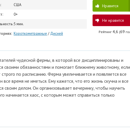
:
США
Нравится
т:
0+
Не нравится
ьность:
5 мин.
4,6
69
Рейтинг
(
гол
гориях:
Короткометражные
/
Дисней
тателей чудесной фермы, в которой все дисциплинированы и
я своими обязанностями и помогает ближнему животному, если
т строго по расписанию. Ферма увеличивается и появляется все
все время не иметься. Ему кажется, что его жизнь скучна и все
ся своим делом. Он организовывает вечеринку, чтобы научить
ого начинается хаос, с которым может справиться только