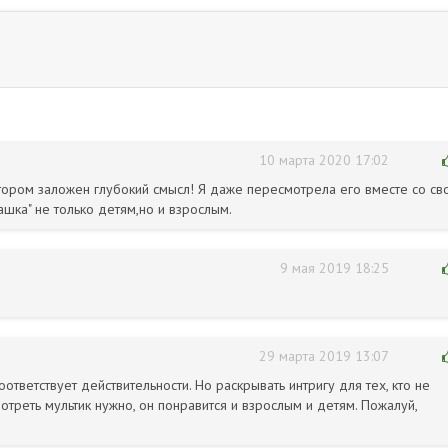
10 марта 2020 17:02
отором заложен глубокий смысл! Я даже пересмотрела его вместе со св
шка" не только детям,но и взрослым.
9 мая 2019 18:25
29 марта 2019 13:07
ответствует действительности. Но раскрывать интригу для тех, кто не
мотреть мультик нужно, он понравится и взрослым и детям. Пожалуй,