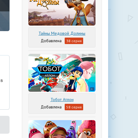
Тайны Медовой Долины
38 серия
 в
Тобот Атлон
58 серия