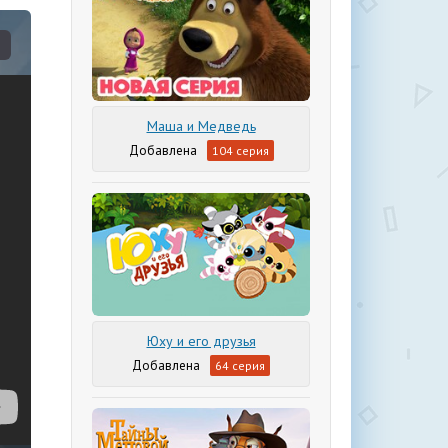
Маша и Медведь
104 серия
Юху и его друзья
64 серия