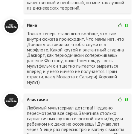
качественный и необычный, по мне так лучший
из диснеевских творений.
Инна
15
Только теперь стало ясно вообще, что там
внутри сюжета происходит. Что мамы нет, что
Дональд оставил их, чтобы служить в
морфлоте. Какой крутой и элегантный старина
Дакворт, как периодически сопереживаешь
растяпе Фентону, даже Гломгольду - весь
мультфильм он тщетно пытается вырваться
вперёд и у него ничего не получается. Прям
страсти, как у Моцарта с Сальери) Хороший
мульт)
Анастасия
15
Любимый мультсериал детства! Недавно
пересмотрела все серии. Заметила столько
саркастичных шуток о взрослой жизни,будучи
ребенком их даже не осознаешь! Думаю лет
через 5 еще раз пересмотрю и взгяну с высоты