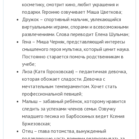
косметику, смотрит кино, любит украшения и
подарки. Героиню озвучивает Маша Цветкова;
Дружок – спортивный мальчик, увлекающийся
виртуальными играми, спорами и всевозможными
развлечениями. Слова переводит Елена Шульман;
Гена – Миша Черняк, представляющий интересы
смышленого героя мультика, который ценит наука.
Постоянно старается помочь родственникам в
учебе;
Лиза (Катя Гороховская) – педантичная девочка,
которая обожает сладости. Девочка с
мечтательным темпераментом. Хочет стать
профессиональной певицей;
Малыш – забавный ребёнок, которому нравится
следить за успехами членов семьи. Озвучку
младшего песика из Барбоскиных ведет Ксения
Бржезовская;
Отец – глава потомства, вынужденный
подавляющую часть времени реализовывать за