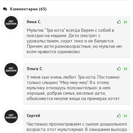
Комментарии (65)
Нина С.
21
Мультик "Три кота" всегда берем с собой в
поездки на машине. Дети смотрят с
удовольствием, сидят тихо и не балуются.
Причем дети разновозрастные, но мультик им
всем нравится одинаково.
Ольга С.
19
У меня сын очень любит Три кота. Постоянно
только слышно "Миу-миу-миу". Я к этому
мультику отношусь положительно: в нем
хорошая, добрая семья, веселые дети,
объясняются многие вещи на примерах котят.
Сергей
21
Частенько просматриваем с сыном дошкольного
возраста этот мультсериал. В ожидании выхода