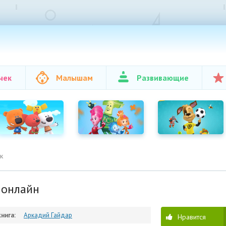
чек
Малышам
Развивающие
к
 онлайн
нига:
Аркадий Гайдар
Нравится