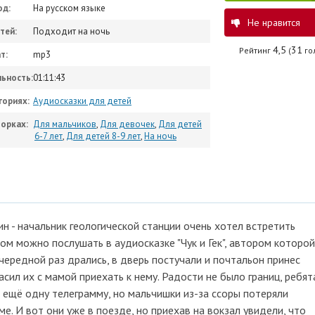
од:
На русском языке
Не нравится
тей:
Подходит на ночь
4,5
31
Рейтинг
(
гол
т:
mp3
ьность:
01:11:43
гориях:
Аудиосказки для детей
орках:
Для мальчиков
,
Для девочек
,
Для детей
6-7 лет
,
Для детей 8-9 лет
,
На ночь
ин - начальник геологической станции очень хотел встретить
ом можно послушать в аудиосказке "Чук и Гек", автором которой
 очередной раз дрались, в дверь постучали и почтальон принес
сил их с мамой приехать к нему. Радости не было границ, ребят
и ещё одну телеграмму, но мальчишки из-за ссоры потеряли
ме. И вот они уже в поезде, но приехав на вокзал увидели, что