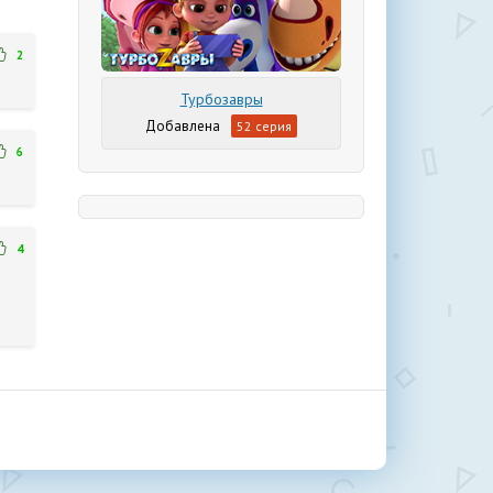
2
Турбозавры
52 серия
6
4