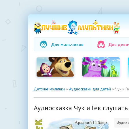
Для мальчиков
Для дево
Детские мультики
»
Аудиосказки для детей
» Чук и Ге
Аудиосказка Чук и Гек слушать
Аудиок