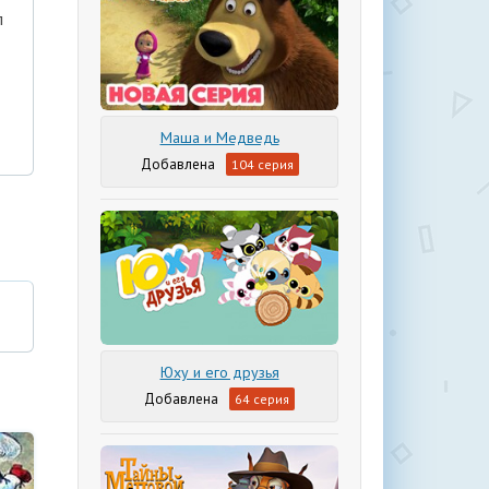
л
Маша и Медведь
104 серия
Юху и его друзья
64 серия