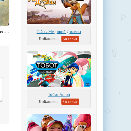
Карлсон, который живет на крыше, опять прилетел
Тайны Медовой Долины
38 серия
Тобот Атлон
58 серия