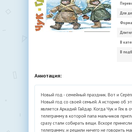
Перев
Для де
Форма
Длител
В кате
В подб
Аннотация:
Новый год - семейный праздник. Вот и Серёг
Новый год со своей семьей. А историю об эт
является Аркадий Гайдар. Когда Чук и Гек в
телеграмму в которой папа мальчиков пригла
сразу стали собирать вещи. Вскоре принесл
телеграмму, и решили ничего не говорить ма