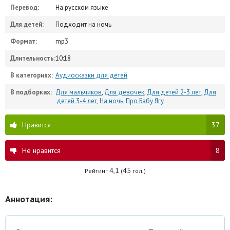
Перевод:
На русском языке
Для детей:
Подходит на ночь
Формат:
mp3
Длительность:
10:18
В категориях:
Аудиосказки для детей
В подборках:
Для мальчиков
,
Для девочек
,
Для детей 2-3 лет
,
Для
детей 3-4 лет
,
На ночь
,
Про Бабу Ягу
Нравится
37
Не нравится
8
4,1
45
Рейтинг
(
гол.)
Аннотация: