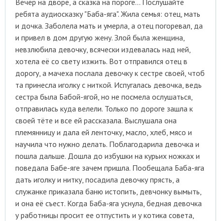
Вечер на дворе, а сказка на пороге... Послушайте
ребята аудиосказку "Баба-яга". Жила семья: отец, мать
и дочка. Заболела мать и умерла, а отец погоревал, да
и привел в дом другую жену. Злой была женщина,
невзлюбила девочку, всячески издевалась над ней,
хотела её со свету изжить. Вот отправился отец в
дорогу, а мачеха послала девочку к сестре своей, чтоб
та принесла иголку с ниткой. Испугалась девочка, ведь
сестра была Бабой-ягой, но не посмела ослушаться,
отправилась куда велели. Только по дороге зашла к
своей тёте и все ей рассказала. Выслушала она
племянницу и дала ей ленточку, масло, хлеб, мясо и
научила что нужно делать. Поблагодарила девочка и
пошла дальше. Дошла до избушки на курьих ножках и
поведала Бабе-яге зачем пришла. Пообещала Баба-яга
дать иголку и нитку, посадила девочку прясть, а
служанке приказала баню истопить, девчонку вымыть,
и она её съест. Когда Баба-яга уснула, бедная девочка
у работницы просит ее отпустить и у котика совета,