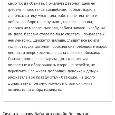
как отсюда сбежать. Пожалели девочку, дали ей
гребень и полотенце волшебные. Поблагодарила
девочка: котику мясо дала, работнице платочек и
побежала. Ворота не пускают, скрипеть начали,
девочка их маслом смазала, собаки напали - хлебушка
им дала, березка стала по лицу хлестать - привязала к
ней ленточку. Движется дальше, слышит все вокруг
гудит, старуха догоняет. Бросила она гребешок и вырос
лес, чащи непроходимые, а сама дальше побежала.
Слышит, опять злая старуха догоняет, кинула
полотенце и образовалось озеро: не перейти, не
переплыть. Еле живая добралась девочка к дому и
рассказала всю правду отцу - батюшке. Не долго
думая, выгнал он злую мачеху и стали они жить
поживать да добра наживать.
Слушать сказку Баба-яга онлайн бесплатно