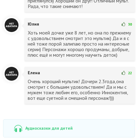
приглянулся) Хороший он друг! Отличный мульт.
Рада, что такие снимают!
Юлия
30
Хоть моей дочке уже 8 лет, но она по прежнему
с удовольствием смотрит это мультик) Да и я с
ней тоже порой залипаю просто на интересные
серии) Персонажи хорошо продуманы, добрые,
плюс ещё и могут многому научить деток)
Елена
22
Очень хороший мультик! Дочери 2.3года,она
смотрит с большим удовольствием! Да и мы с
мужем тоже любим его, особенно Иннокентия,
вот еще суетной и смешной персонаж!)))
Аудиосказки для детей