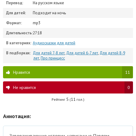
Перевод:
На русском языке
Для детей:
Подходит на ночь
Формат:
mp3
Длительность:
27:18
В категориях:
Аудиосказки для детей
В подборках:
Для детей 7-8 лет
,
Для детей 6-7 лет
,
Для детей 8-9
лет
,
Про принцесс
Нравится
11
Не нравится
0
5
11
Рейтинг
(
гол.)
Аннотация:
Завораживающие истории, написанные Павлом