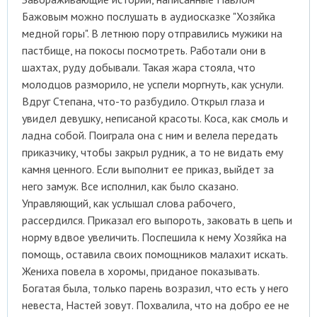
Бажовым можно послушать в аудиосказке "Хозяйка
медной горы". В летнюю пору отправились мужики на
пастбище, на покосы посмотреть. Работали они в
шахтах, руду добывали. Такая жара стояла, что
молодцов разморило, не успели моргнуть, как уснули.
Вдруг Степана, что-то разбудило. Открыл глаза и
увидел девушку, неписаной красоты. Коса, как смоль и
ладна собой. Поиграла она с ним и велела передать
приказчику, чтобы закрыл рудник, а то не видать ему
камня ценного. Если выполнит ее приказ, выйдет за
него замуж. Все исполнил, как было сказано.
Управляющий, как услышал слова рабочего,
рассердился. Приказал его выпороть, заковать в цепь и
норму вдвое увеличить. Поспешила к нему Хозяйка на
помощь, оставила своих помощников малахит искать.
Жениха повела в хоромы, приданое показывать.
Богатая была, только парень возразил, что есть у него
невеста, Настей зовут. Похвалила, что на добро ее не