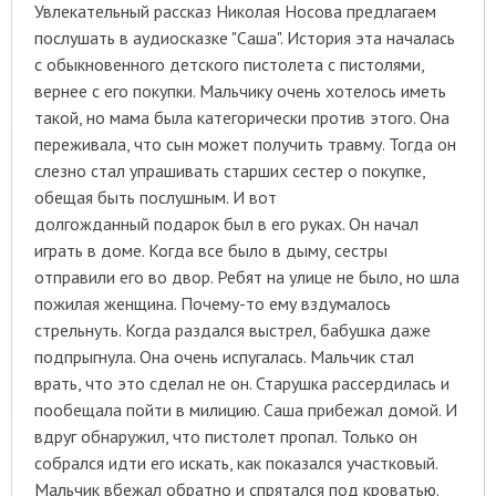
Увлекательный рассказ Николая Носова предлагаем
послушать в аудиосказке "Саша". История эта началась
с обыкновенного детского пистолета с пистолями,
вернее с его покупки. Мальчику очень хотелось иметь
такой, но мама была категорически против этого. Она
переживала, что сын может получить травму. Тогда он
слезно стал упрашивать старших сестер о покупке,
обещая быть послушным. И вот
долгожданный подарок был в его руках. Он начал
играть в доме. Когда все было в дыму, сестры
отправили его во двор. Ребят на улице не было, но шла
пожилая женщина. Почему-то ему вздумалось
стрельнуть. Когда раздался выстрел, бабушка даже
подпрыгнула. Она очень испугалась. Мальчик стал
врать, что это сделал не он. Старушка рассердилась и
пообещала пойти в милицию. Саша прибежал домой. И
вдруг обнаружил, что пистолет пропал. Только он
собрался идти его искать, как показался участковый.
Мальчик вбежал обратно и спрятался под кроватью.