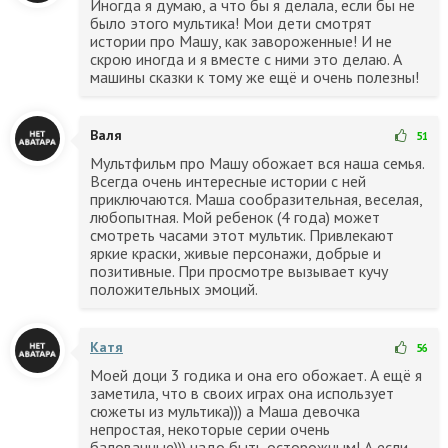
Иногда я думаю, а что бы я делала, если бы не
было этого мультика! Мои дети смотрят
истории про Машу, как завороженные! И не
скрою иногда и я вместе с ними это делаю. А
машины сказки к тому же ещё и очень полезны!
Валя
51
Мультфильм про Машу обожает вся наша семья.
Всегда очень интересные истории с ней
приключаются. Маша сообразительная, веселая,
любопытная. Мой ребенок (4 года) может
смотреть часами этот мультик. Привлекают
яркие краски, живые персонажи, добрые и
позитивные. При просмотре вызывает кучу
положительных эмоций.
Катя
56
Моей доци 3 годика и она его обожает. А ещё я
заметила, что в своих играх она использует
сюжеты из мультика))) а Маша девочка
непростая, некоторые серии очень
балованные))) надо быть осторожным! А если