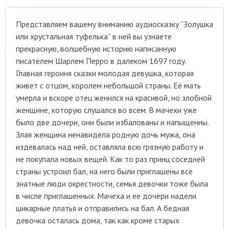
Представляем вашему вниманию аудиосказку “Золушка
или хрустальная туфелька” в ней вы узнаете
прекрасную, волшебную историю написанную
писателем Шарлем Перро в далеком 1697 году.
Главная героиня сказки молодая девушка, которая
живет с отцом, королем небольшой страны. Её мать
умерла и вскоре отец женился на красивой, но злобной
женщине, которую слушался во всем. В мачехи уже
было две дочери, они были избалованы и напыщенны.
Злая женщина ненавидела родную дочь мужа, она
издевалась над ней, оставляла всю грязную работу и
не покупала новых вещей. Как то раз принц соседней
страны устроил бал, на него были приглашены все
знатные люди окрестности, семья девочки тоже была
в числе приглашенных. Мачеха и ее дочери надели
шикарные платья и отправились на бал. А бедная
девочка осталась дома, так как кроме старых