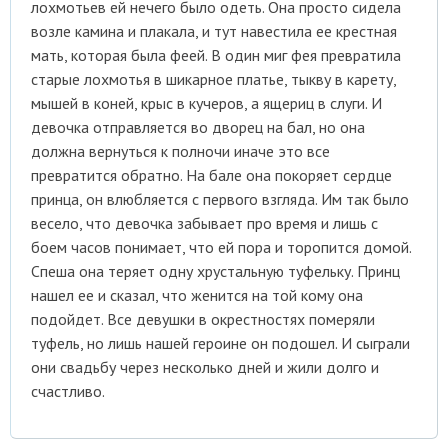
лохмотьев ей нечего было одеть. Она просто сидела
возле камина и плакала, и тут навестила ее крестная
мать, которая была феей. В один миг фея превратила
старые лохмотья в шикарное платье, тыкву в карету,
мышей в коней, крыс в кучеров, а ящериц в слуги. И
девочка отправляется во дворец на бал, но она
должна вернуться к полночи иначе это все
превратится обратно. На бале она покоряет сердце
принца, он влюбляется с первого взгляда. Им так было
весело, что девочка забывает про время и лишь с
боем часов понимает, что ей пора и торопится домой.
Спеша она теряет одну хрустальную туфельку. Принц
нашел ее и сказал, что женится на той кому она
подойдет. Все девушки в окрестностях померяли
туфель, но лишь нашей героине он подошел. И сыграли
они свадьбу через несколько дней и жили долго и
счастливо.