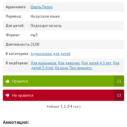
Аудиокнига:
Шарль Перро
Перевод:
На русском языке
Для детей:
Подходит на ночь
Формат:
mp3
Длительность:
21:00
В категориях:
Аудиосказки для детей
В подборках:
Для мальчиков
,
Для девочек
,
Для детей 4-5 лет
,
Для
детей 3-4 лет
,
На ночь
,
Про принцесс
Нравится
21
Не нравится
13
3,1
34
Рейтинг
(
гол.)
Аннотация: