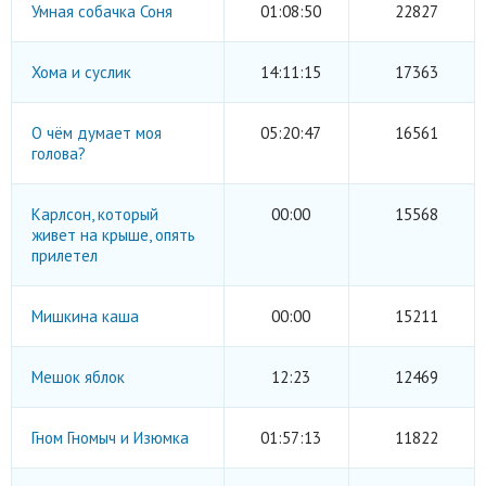
Умная собачка Соня
01:08:50
22827
Хома и суслик
14:11:15
17363
О чём думает моя
05:20:47
16561
голова?
Карлсон, который
00:00
15568
живет на крыше, опять
прилетел
Мишкина каша
00:00
15211
Мешок яблок
12:23
12469
Гном Гномыч и Изюмка
01:57:13
11822