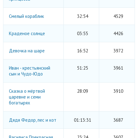
Смелый кораблик
32:54
4529
Краденое солнце
03:55
4426
Девочка на шаре
16:52
3972
Иван - крестьянский
51:25
3961
сын и Чудо-Юдо
Сказка о мёртвой
28:09
3910
царевне и семи
богатырях
Дядя Федор, пес и кот
01:13:31
3687
Василиса Прекрасная
23:24
3607