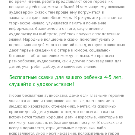
во время чтения, ребята представляют себе героев, их
повадки и действия, места событий. И чем чаще ему включают
аудиоверсии сказок, тем проще ему погружаться в
захватывающие волшебные миры. В результате развивается
творческое начало, улучшается память и понимание
информации. В зависимости от того, какую именно
аудиосказку вы выберете, ребенок получит определенные
знания. Народные волшебные сказки помогают узнать о
верованиях людей много столетий назад, истории о животных
дают первые сведения о сатире и юморе, социально-
бытовые — об отношениях между людьми. Но при всем
разнообразии, аудиосказки, как и другие произведения для
детей, учат ребят добру, это ключевое знание.
Бесплатные сказки для вашего ребенка 4-5 лет,
слушайте с удовольствием!
Любая бесплатная аудиосказка, даже если главными героями
являются лешие и говорящие животные, дает понятие о
людях: их характерах, стремлениях, мечтах. Из сказочных
произведений дети узнают о том, что не всегда в жизни
встречаются только хорошие дети и взрослые, некоторые из
них могут совершать неблаговидные поступки. В сказках зло
всегда порицается, отрицательные персонажи либо
исправляются, либо несут наказание, положительные герои