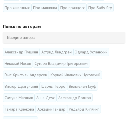
Про животных
Про машинки
Про принцесс
Про Бабу Ягу
Поиск по авторам
Александр Пушкин
Астрид Линдгрен
Эдуард Успенский
Николай Носов
Сутеев Владимир Григорьевич
Ганс Христиан Андерсен
Корней Иванович Чуковский
Виктор Драгунский
Шарль Перро
Вильгельм Гауф
Самуил Маршак
Анна Деус
Александр Волков
Тамара Крюкова
Аркадий Гайдар
Редьярд Киплинг
Русская народная