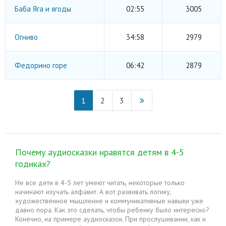
Баба Яга и ягоды
02:55
3005
Огниво
34:58
2979
Федорино горе
06:42
2879
1
2
3
Почему аудиосказки нравятся детям в 4-5
годиках?
Не все дети в 4-5 лет умеют читать, некоторые только
начинают изучать алфавит. А вот развивать логику,
художественное мышление и коммуникативные навыки уже
давно пора. Как это сделать, чтобы ребенку было интересно?
Конечно, на примере аудиосказок. При прослушивании, как и