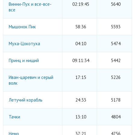
Винни-Пух и все-все-
02:19:45
5640
все
Мышонок Пик
58:36
5593
Муха-Цокотуха
04:10
5474
Принц и нищий
09:11:34
5442
Иван-царевич и серый
17:15
5226
волк
Летучий корабль
24:33
5178
Тачки
13:10
4804
Немо
37:21
4756