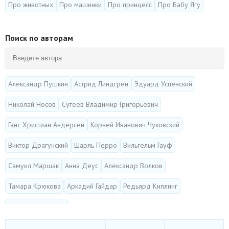
Про животных
Про машинки
Про принцесс
Про Бабу Ягу
Поиск по авторам
Александр Пушкин
Астрид Линдгрен
Эдуард Успенский
Николай Носов
Сутеев Владимир Григорьевич
Ганс Христиан Андерсен
Корней Иванович Чуковский
Виктор Драгунский
Шарль Перро
Вильгельм Гауф
Самуил Маршак
Анна Деус
Александр Волков
Тамара Крюкова
Аркадий Гайдар
Редьярд Киплинг
Русская народная