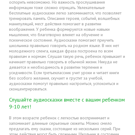
оспорить невозможно. Но важность прослушивания
информации тоже сложно отрицать. Увлекательные
бесплатные аудиосказки легко запоминаются, что позволяет
тренировать память. Описания героев, событий, волшебных
манипуляций, мест действия помогают в развитии
воображения. У ребенка формируются новые навыки
мышления, что благотворно влияет на обучение и
психическое состояние. Аудиосказки помогают приучить
школьника правильно говорить на родном языке. В них нет
молодежного сленга, каждая фраза построена по всем
правилам и нормам. Слушая такую речь, ребенок привыкает и
начинает правильно говорить в обычной жизни. Никуда не
девается и необходимость в развитии терпения и
усидчивости. Если третьеклассник учит уроки и читает книги
без особого желания, скучает и грустит за учебой,
аудиосказки помогут правильно настроиться, успокоиться и
сконцентрироваться.
Слушайте аудиосказки вместе с вашим ребенком
9-10 лет!
В этом возрасте ребенок с легкостью воспринимает и
запоминает длинные серьезные сюжеты. Можно смело
предлагать ему сказки, состоящие из нескольких серий. При
этом действия могут быть сложными. Школьник в состоянии