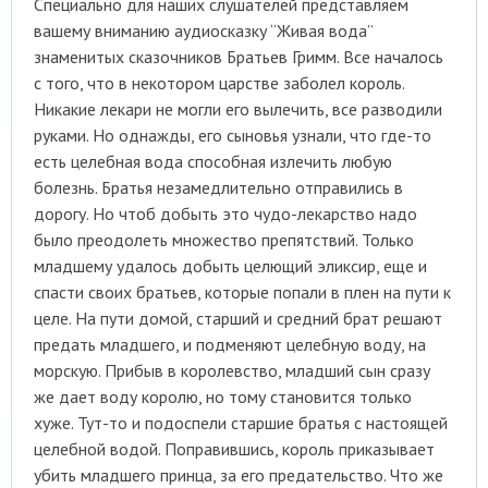
Специально для наших слушателей представляем
вашему вниманию аудиосказку “Живая вода”
знаменитых сказочников Братьев Гримм. Все началось
с того, что в некотором царстве заболел король.
Никакие лекари не могли его вылечить, все разводили
руками. Но однажды, его сыновья узнали, что где-то
есть целебная вода способная излечить любую
болезнь. Братья незамедлительно отправились в
дорогу. Но чтоб добыть это чудо-лекарство надо
было преодолеть множество препятствий. Только
младшему удалось добыть целющий эликсир, еще и
спасти своих братьев, которые попали в плен на пути к
целе. На пути домой, старший и средний брат решают
предать младшего, и подменяют целебную воду, на
морскую. Прибыв в королевство, младший сын сразу
же дает воду королю, но тому становится только
хуже. Тут-то и подоспели старшие братья с настоящей
целебной водой. Поправившись, король приказывает
убить младшего принца, за его предательство. Что же