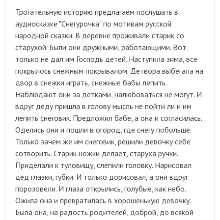
Трогательную историю предлагаем послушать в
аудиосказке "Снегурочка" по мотивам русской
народной сказки. В деревне проживали старик со
старухой. Были они дружными, работающими. Вот
только не дал им Господь детей. Наступила зима, все
покрылось снежным покрывалом. Детвора выбегала на
двор в снежки играть, снежные бабы лепить.
Наблюдают они за детками, налюбоваться не могут. И
вдруг деду пришла в голову мысль не пойти ли и им
лепить снеговик. Предложил бабе, а она и согласилась.
Оделись они и пошли в огород, где снегу побольше.
Только зачем же им снеговик, решили девочку себе
сотворить. Старик ножки делает, старуха ручки.
Приделали к туловищу, слепили головку. Нарисовал
дед глазки, губки. И только дорисовал, а они вдруг
порозовели. И глаза открылись, голубые, как небо.
Ожила она и превратилась в хорошенькую девочку.
Была она, на радость родителей, доброй, до всякой