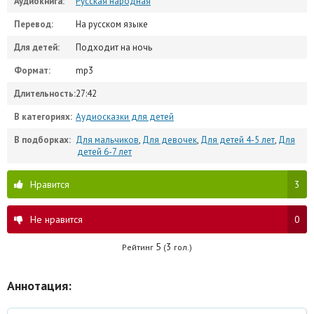
Аудиокнига:
Русская народная
Перевод:
На русском языке
Для детей:
Подходит на ночь
Формат:
mp3
Длительность:
27:42
В категориях:
Аудиосказки для детей
В подборках:
Для мальчиков
,
Для девочек
,
Для детей 4-5 лет
,
Для
детей 6-7 лет
Нравится
3
Не нравится
0
5
3
Рейтинг
(
гол.)
Аннотация: