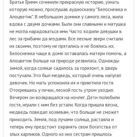
Братья Гримм сочинили прекрасную историю, узнать
которую можно, прослушав аудиосказку "Белоснежка и
Алоцветик". В небольшом домике у самого леса, жила
вдова с двумя дочками. Были они славными и матушка
не могла нарадоваться ими. Часто ходили девушки в
лес за грибами да ягодами. Все лесные звери считали
их своими, поэтому не прятались и не боялись их.
Белоснежка чаще в доме оставалась матери помочь, а
Алоцветик больше на природе резвилась. Однажды
зимой, когда солнце садилось за горизонт, в дверь
постучали. Это был медведь, который очень напугал
девочек. Но мать успокоила их и приютила гостя.
Отогревшись у печки, лесной гость утром уходил.
Вечером он возвращался на ночлег. Дети полюбили
гостя, играли с ним без устали. Когда пришла весна,
медведь поведал хозяевам, что больше не сможет
приходить. Земля, под лучами солнца, растаяла и
теперь ему предстоит охранять свои богатства от
злых карликов. Одного из них сестрам пришлось