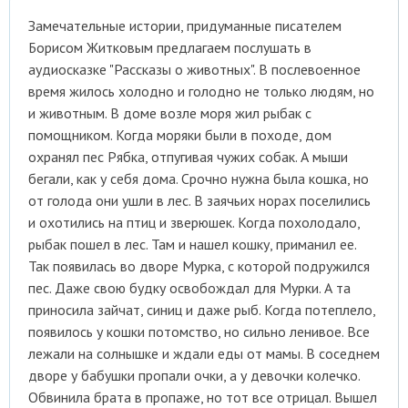
Замечательные истории, придуманные писателем
Борисом Житковым предлагаем послушать в
аудиосказке "Рассказы о животных". В послевоенное
время жилось холодно и голодно не только людям, но
и животным. В доме возле моря жил рыбак с
помощником. Когда моряки были в походе, дом
охранял пес Рябка, отпугивая чужих собак. А мыши
бегали, как у себя дома. Срочно нужна была кошка, но
от голода они ушли в лес. В заячьих норах поселились
и охотились на птиц и зверюшек. Когда похолодало,
рыбак пошел в лес. Там и нашел кошку, приманил ее.
Так появилась во дворе Мурка, с которой подружился
пес. Даже свою будку освобождал для Мурки. А та
приносила зайчат, синиц и даже рыб. Когда потеплело,
появилось у кошки потомство, но сильно ленивое. Все
лежали на солнышке и ждали еды от мамы. В соседнем
дворе у бабушки пропали очки, а у девочки колечко.
Обвинила брата в пропаже, но тот все отрицал. Вышел