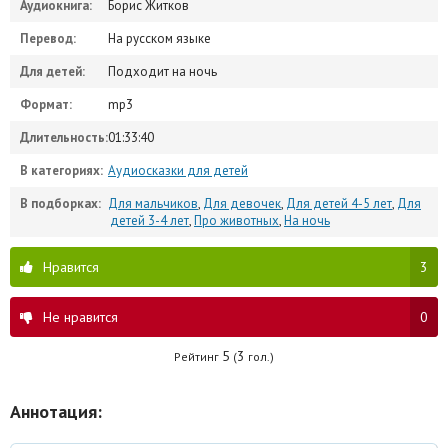
Аудиокнига:
Борис Житков
Перевод:
На русском языке
Для детей:
Подходит на ночь
Формат:
mp3
Длительность:
01:33:40
В категориях:
Аудиосказки для детей
В подборках:
Для мальчиков
,
Для девочек
,
Для детей 4-5 лет
,
Для
детей 3-4 лет
,
Про животных
,
На ночь
Нравится
3
Не нравится
0
5
3
Рейтинг
(
гол.)
Аннотация: